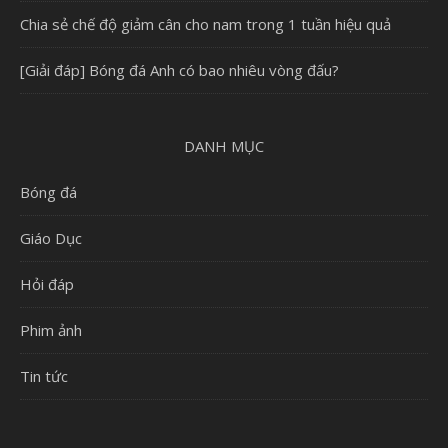
Chia sẻ chế độ giảm cân cho nam trong 1 tuần hiệu quả
[Giải đáp] Bóng đá Anh có bao nhiêu vòng đấu?
DANH MỤC
Bóng đá
Giáo Dục
Hỏi đáp
Phim ảnh
Tin tức