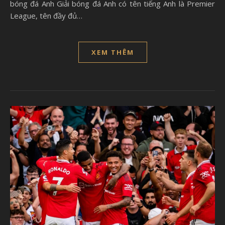
bóng đá Anh Giải bóng đá Anh có tên tiếng Anh là Premier
League, tên đầy đủ…
XEM THÊM