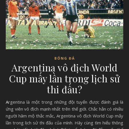
BÓNG ĐÁ
Argentina vô địch World
Cup mấy lần trong lịch sử
thi đấu?
Argentina là một trong những đội tuyển được đánh giá là
ứng viên vô địch mạnh nhất trên thế giới. Chắc hẳn có nhiều
người hâm mộ thắc mắc, Argentina vô địch World Cup mấy
lần trong lịch sử thi đấu của mình. Hãy cùng tìm hiểu thông