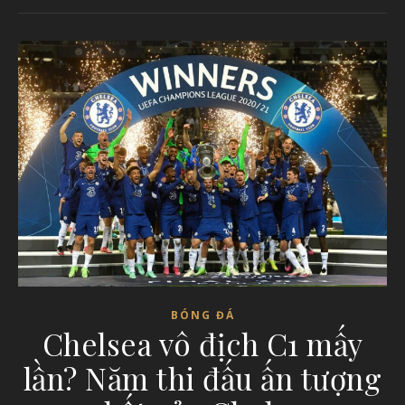
BÓNG ĐÁ
Chelsea vô địch C1 mấy
lần? Năm thi đấu ấn tượng