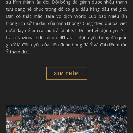
sử hình thành lâu đời. Đội bóng đã giành được nhiều thành
tựu đáng nể phục trong đó có giải đấu hàng đầu thế giới.
Bạn có thắc mắc Italia vô địch World Cup bao nhiêu lần
trong lịch sử thi đấu của mình không? Cùng theo dõi bài viết
dưới đây để tìm ra câu trả lời nhé. I. Đôi nét về đội tuyển Ý –
Italia Nazionale di calcio dell’Italia – đội tuyển bóng đá quốc
gia Ý là đội tuyển của Liên đoàn bóng đá Ý và đại diện nước
Ý tham dự…
XEM THÊM