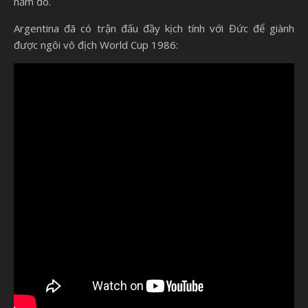
năm đó.
Argentina đã có trận đấu đầy kịch tính với Đức để giành
được ngôi vô địch World Cup 1986: