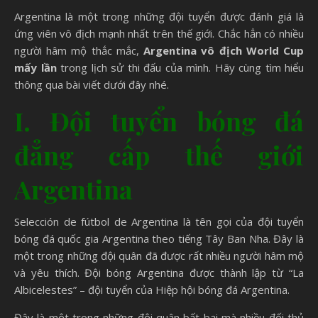
Argentina là một trong những đội tuyển được đánh giá là
ứng viên vô địch mạnh nhất trên thế giới. Chắc hẳn có nhiều
người hâm mộ thắc mắc,
Argentina vô địch World Cup
mấy lần
trong lịch sử thi đấu của mình. Hãy cùng tìm hiểu
thông qua bài viết dưới đây nhé.
I. Đội tuyển bóng đá
đẳng cấp thế giới
Argentina
Selección de fútbol de Argentina là tên gọi của đội tuyển
bóng đá quốc gia Argentina theo tiếng Tây Ban Nha. Đây là
một trong những đội quân đã được rất nhiều người hâm mộ
và yêu thích. Đội bóng Argentina được thành lập từ “La
Albicelestes” – đội tuyển của Hiệp hội bóng đá Argentina.
Đây là một trong những đội quân bất bại mà nhiều đối thủ