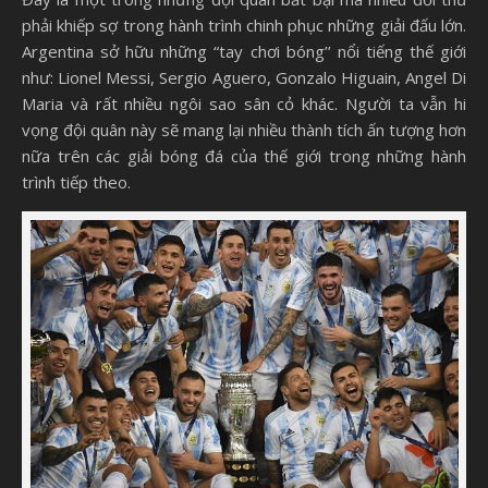
phải khiếp sợ trong hành trình chinh phục những giải đấu lớn.
Argentina sở hữu những “tay chơi bóng’’ nổi tiếng thế giới
như: Lionel Messi, Sergio Aguero, Gonzalo Higuain, Angel Di
Maria và rất nhiều ngôi sao sân cỏ khác. Người ta vẫn hi
vọng đội quân này sẽ mang lại nhiều thành tích ấn tượng hơn
nữa trên các giải bóng đá của thế giới trong những hành
trình tiếp theo.