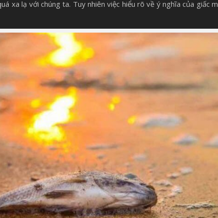
á xa lạ với chúng ta. Tuy nhiên việc hiểu rõ về ý nghĩa của giấc 