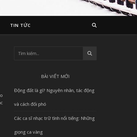
TIN TỨC
BÀI VIẾT MỚI
Động đất là gì? Nguyên nhân, tác động
áo
ắc
và cách đối phó
Các ca sĩ nhạc trữ tình nổi tiếng: Những
giọng ca vàng