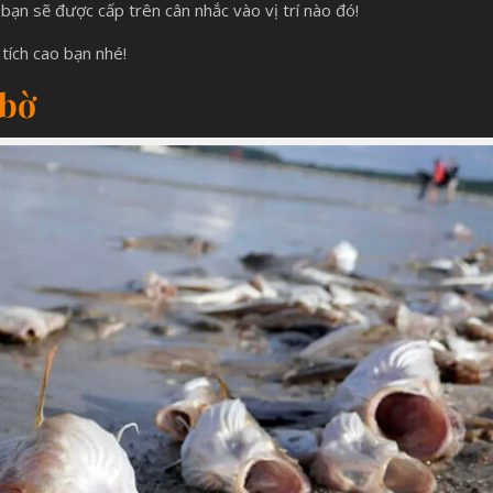
 bạn sẽ được cấp trên cân nhắc vào vị trí nào đó!
tích cao bạn nhé!
 bờ