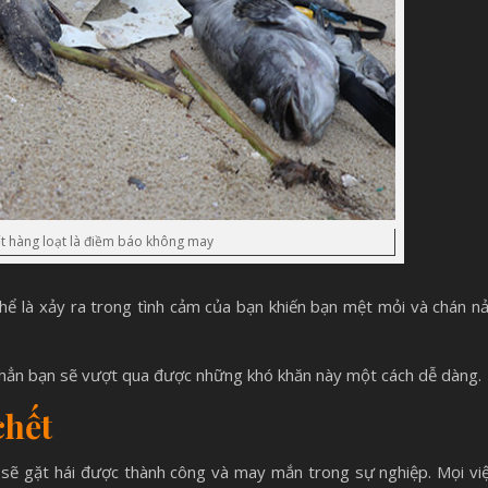
t hàng loạt là điềm báo không may
ể là xảy ra trong tình cảm của bạn khiến bạn mệt mỏi và chán n
c hẳn bạn sẽ vượt qua được những khó khăn này một cách dễ dàng.
chết
 sẽ gặt hái được thành công và may mắn trong sự nghiệp. Mọi vi