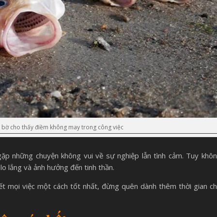
n bờ cho thấy điềm không may trong công việc
gặp những chuyện không vui về sự nghiệp lẫn tình cảm. Tuy khô
o lắng và ảnh hưởng đến tinh thần.
uyết mọi việc một cách tốt nhất, đừng quên dành thêm thời gian c