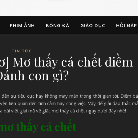
PHIM ẢNH
BÓNG ĐÁ
GIÁO DỤC
HỎI ĐÁP
TIN TỨC
ơ] Mơ thấy cá chết điềm
Đánh con gì?
 đến sự tiêu cực hay không may mắn trong thời gian tới. Điềm b
yện liên quan đến tình cảm hay công việc. Vậy để giải đáp thắc m
a bài viết giải mã về giấc mơ thấy cá chết ngay dưới đây nhé!
 mơ thấy cá chết