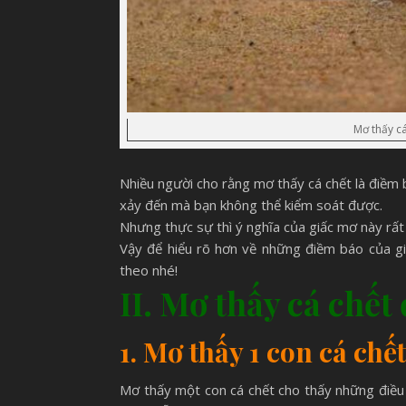
Mơ thấy c
Nhiều người cho rằng mơ thấy cá chết là điềm 
xảy đến mà bạn không thể kiểm soát được.
Nhưng thực sự thì ý nghĩa của giấc mơ này rất
Vậy để hiểu rõ hơn về những điềm báo của gi
theo nhé!
II. Mơ thấy cá chết
1. Mơ thấy 1 con cá chết
Mơ thấy một con cá chết cho thấy những điều