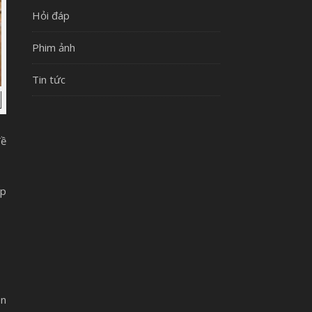
Hỏi đáp
Phim ảnh
Tin tức
đề
ếp
ôn